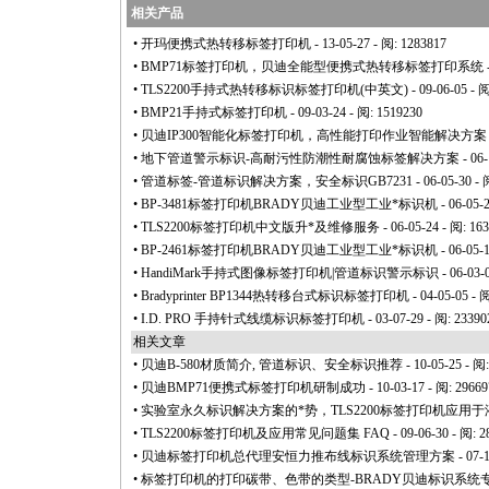
相关产品
•
开玛便携式热转移标签打印机
- 13-05-27 - 阅: 1283817
•
BMP71标签打印机，贝迪全能型便携式热转移标签打印系统
•
TLS2200手持式热转移标识标签打印机(中英文)
- 09-06-05 - 
•
BMP21手持式标签打印机
- 09-03-24 - 阅: 1519230
•
贝迪IP300智能化标签打印机，高性能打印作业智能解决方案
•
地下管道警示标识-高耐污性防潮性耐腐蚀标签解决方案
- 06-
•
管道标签-管道标识解决方案，安全标识GB7231
- 06-05-30 -
•
BP-3481标签打印机BRADY贝迪工业型工业
*
标识机
- 06-05-
•
TLS2200标签打印机中文版升
*
及维修服务
- 06-05-24 - 阅: 16
•
BP-2461标签打印机BRADY贝迪工业型工业
*
标识机
- 06-05-
•
HandiMark手持式图像标签打印机|管道标识警示标识
- 06-03-
•
Bradyprinter BP1344热转移台式标识标签打印机
- 04-05-05 - 
•
I.D. PRO 手持针式线缆标识标签打印机
- 03-07-29 - 阅: 23390
相关文章
•
贝迪B-580材质简介, 管道标识、安全标识推荐
- 10-05-25 - 阅
•
贝迪BMP71便携式标签打印机研制成功
- 10-03-17 - 阅: 29669
•
实验室永久标识解决方案的
*
势，TLS2200标签打印机应用于
•
TLS2200标签打印机及应用常见问题集 FAQ
- 09-06-30 - 阅: 
•
贝迪标签打印机总代理安恒力推布线标识系统管理方案
- 07-
•
标签打印机的打印碳带、色带的类型-BRADY贝迪标识系统