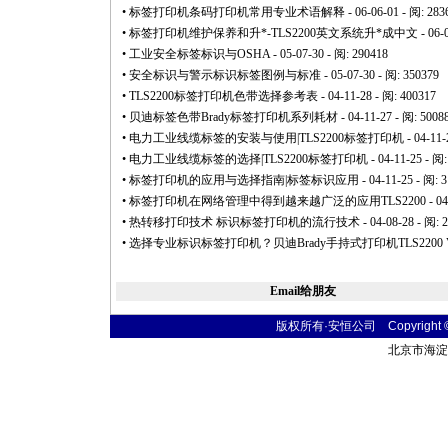
•
标签打印机条码打印机常用专业术语解释
- 06-06-01 - 阅: 283
•
标签打印机维护保养和升
*
-TLS2200英文系统升
*
成中文
- 06-
•
工业安全标签标识与OSHA
- 05-07-30 - 阅: 290418
•
安全标识与警示标识标签图例与标准
- 05-07-30 - 阅: 350379
•
TLS2200标签打印机色带选择参考表
- 04-11-28 - 阅: 400317
•
贝迪标签色带Brady标签打印机系列耗材
- 04-11-27 - 阅: 5008
•
电力工业线缆标签的安装与使用|TLS2200标签打印机
- 04-11-
•
电力工业线缆标签的选择|TLS2200标签打印机
- 04-11-25 - 阅
•
标签打印机的应用与选择指南|标签标识应用
- 04-11-25 - 阅: 
•
标签打印机在网络管理中得到越来越广泛的应用TLS2200
- 04
•
热转移打印技术 标识标签打印机的流行技术
- 04-08-28 - 阅: 
•
选择专业标识标签打印机？贝迪Brady手持式打印机TLS2200 VS 
Email给朋友
版权所有·安恒公司 Copyright © 20
北京市海淀