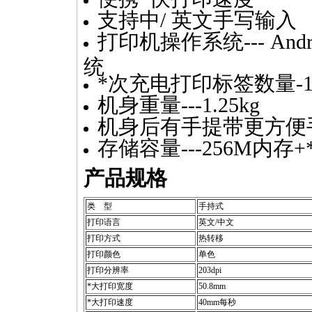
支持中/ 英文手写输入
打印机操作系统--- Andr
统
*
次充电打印标签数量-1
机身重量---1.25kg
机身后有手提带更方便
存储容量---256M内存+
产品规格
类 型
手持式
打印语言
英文/中文
打印方式
热转移
打印颜色
单色
打印分辨率
203dpi
*
大打印宽度
50.8mm
*
大打印速度
40mm每秒