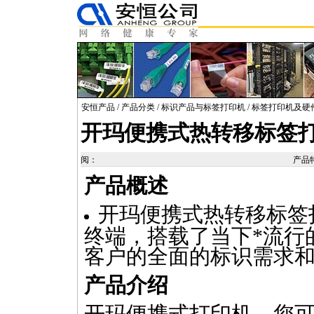
安恒产品
/
产品分类
/
标识产品与标签打印机
/
标签打印机及硬
开玛便携式热转移标签
阅：
产品
产品概述
开玛便携式热转移标签
终端，搭载了当下
*
流行
客户的全面的标识需求
产品介绍