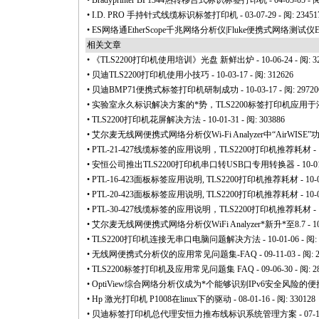
•
Bradyprinter BP1344热转移台式标识标签打印机
- 04-05-05 - 
•
I.D. PRO 手持针式线缆标识标签打印机
- 03-07-29 - 阅: 23451
•
ES网络通EtherScope千兆网络分析仪|Fluke便携式网络测试仪E
相关文章
•
《TLS2200打印机使用培训》光盘 新鲜出炉
- 10-06-24 - 阅: 
•
贝迪TLS2200打印机使用小技巧
- 10-03-17 - 阅: 312626
•
贝迪BMP71便携式标签打印机研制成功
- 10-03-17 - 阅: 29720
•
实验室永久标识解决方案的
*
势，TLS2200标签打印机应用于
•
TLS2200打印机花屏解决方法
- 10-01-31 - 阅: 303886
•
艾尔麦无线网便携式网络分析仪Wi-Fi Analyzer中“AirWISE
•
PTL-21-427线缆标签的应用说明，TLS2200打印机推荐耗材
- 
•
安恒公司推出TLS2200打印机串口转USB口专用转换器
- 10-0
•
PTL-16-423面板标签应用说明, TLS2200打印机推荐耗材
- 10-
•
PTL-20-423面板标签应用说明, TLS2200打印机推荐耗材
- 10-
•
PTL-30-427线缆标签的应用说明，TLS2200打印机推荐耗材
- 
•
艾尔麦无线网便携式网络分析仪WiFi Analyzer
*
新升
*
至8.7
- 1
•
TLS2200打印机连接无串口电脑问题解决方法
- 10-01-06 - 阅:
•
无线网便携式分析仪的应用常见问题集-FAQ
- 09-11-03 - 阅: 
•
TLS2200标签打印机及应用常见问题集 FAQ
- 09-06-30 - 阅: 
•
OptiView综合网络分析仪成为
*
个能够识别IPv6安全风险的便携式
•
Hp 激光打印机 P1008在linux下的驱动
- 08-01-16 - 阅: 330128
•
贝迪标签打印机总代理安恒力推布线标识系统管理方案
- 07-