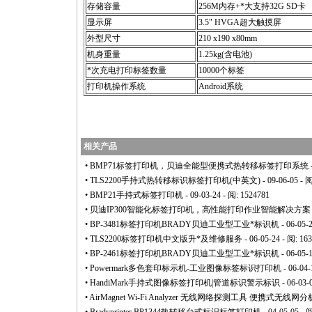
存储容量
256M内存+
*
大支持32G SD卡
显示屏
3.5" HVGA超大触摸屏
外型尺寸
210 x190 x80mm
机身重量
1.25kg(含电池)
*
次充电打印标签数量
10000个标签
打印机操作系统
Android系统
相关产品
•
BMP71标签打印机，贝迪全能型便携式热转移标签打印系统
•
TLS2200手持式热转移标识标签打印机(中英文)
- 09-06-05 - 
•
BMP21手持式标签打印机
- 09-03-24 - 阅: 1524781
•
贝迪IP300智能化标签打印机，高性能打印作业智能解决方案
•
BP-3481标签打印机BRADY贝迪工业型工业
*
标识机
- 06-05-
•
TLS2200标签打印机中文版升
*
及维修服务
- 06-05-24 - 阅: 16
•
BP-2461标签打印机BRADY贝迪工业型工业
*
标识机
- 06-05-
•
Powermark多色套印标示机-工业图像标签标识打印机
- 06-04-
•
HandiMark手持式图像标签打印机|管道标识警示标识
- 06-03-
•
AirMagnet Wi-Fi Analyzer 无线网络探测工具 便携式无线网分