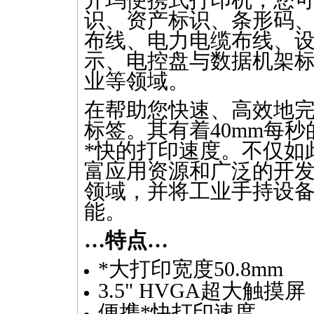
开玛便携式打印机，您
识、资产标识、条形码
布线、电力电缆布线、
示、电控盘与数据机架
业等领域。
在帮助您快速、高效地
标签。其有着40mm每
*
快的打印速度。不仅如此，
富应用资源和广泛的开
领域，并将工业手持设
能。
…特点…
*
大打印宽度50.8mm
3.5" HVGA超大触摸屏
便携
*
快打印速度