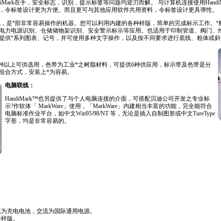
iMark在手，安全标志，识别，提示标签等问题均迎刃而解。 与计算机连接使用Handi
，令标签设计更为方便。而且更可与其他应用软件共用资料，令标签设计更具弹性。
机，是
*
部非常容易操作的机器。您可以利用内建的各种样版，简单的完成标示工作。
*
电力电源识别、仓储储物架识别、安全警示标示等应用。也适用于印制管道、阀门、
提供
*
系列图表、记号，并可使用多种文字操作，以及按不同要求进行底线、粗体或斜
有12种以上可供选用，色带为工业
*
之树脂材料，可提供6种供应用，标示带及色带是分
的组合方式，安装上
*
为容易。
电脑联线：
HandiMark™也另提供了与个人电脑连接的介面，可搭配贝迪公司开发之专业标
示?作软体「 MarkWare」使用，「MarkWare」内建相当丰富的功能，完全能符合
电脑标准作业平台，如中文Win95/98/NT 等，无论是插入自制图形或中文TureType
字形，均是非常容易的。
.com.cn/products/html/label_printer/handimark.html
.com.cn/products/html/label_printer/handimark.html
er/handimark.html
流为充电电池，交流为国际通用电源。
作样版。