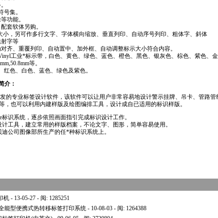
器。
用符号集。
除等功能。
，配套软体另购。
44mm大小，另可作多行文字、字体横向缩放、垂直列印、自动序号列印、粗体字、斜体
镜射字等
动对齐、重覆列印、自动置中、加外框、自动调整标示大小符合内容。
inyl工业
*
标示带，白色、黄色、绿色、蓝色、橙色、黑色、银灰色、棕色、紫色、金
4mm,50.8mm等。
、红色、白色、蓝色、绿色及紫色。
件简介：
迪公司开发的专业标签设计软件，该软件可以让用户非常容易地设计警示挂牌、吊卡、管路
等，也可以利用内建样版及绘图编排工具，设计成自已适用的标识样版。
Ware标识系统，逐步依照画面指引完成标识设计工作。
供样版设计工具，建立常用的样版档案，不论文字、图形，简单容易使用。
用于贝迪公司图像部所生产的任
*
种标识系统上。
印机
- 13-05-27 - 阅: 1285251
迪全能型便携式热转移标签打印系统
- 10-08-03 - 阅: 1264388