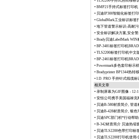
•
TLS2200手持式热转移
•
BMP21手持式标签打印机
•
贝迪IP300智能化标签
•
GlobalMark工业标识标
•
地下管道警示标识-高耐
•
安全标识解决方案,安全警
•
Brady贝迪LabelMark
•
BP-3481标签打印机BR
•
TLS2200标签打印机中文
•
BP-2461标签打印机BR
•
Powermark多色套印
•
Bradyprinter BP13
•
I.D. PRO 手持针式线
相关文章
•
录制屏幕为GIF图像
- 12-1
•
安恒公司携手美国福禄克网
•
贝迪B-580材质简介, 
•
贝迪B-428材质简介, 银
•
贝迪SPC部门积
*
行动帮助
•
B-342材质简介 贝迪热缩套
•
贝迪TLS2200色带打印
•
贝迪TLS2200打印机使用