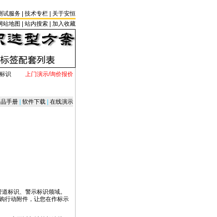
测试服务
|
技术专栏
|
关于安恒
网站地图 |
站内搜索
|
加入收藏
示标识
上门演示/询价报价
品手册
|
软件下载
|
在线演示
于管道标识、警示标识领域。
选购行动附件，让您在作标示