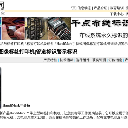
*
页
|
信息动态
|
产品介绍
|
教育培训
|
下载中心 | 
品与标签打印机
/
标签打印机及硬件
/ HandiMark手持式图像标签打印机|管道标识警
持式图像标签打印机|管道标识警示标识
产品特性
|
技术指标
|
选件附件
|
获奖评测
|
订购指南
|
产
com.cn/products/html/label_printer/handimark.html
com.cn/products/html/label_printer/handimark.html
com.cn/products/html/label_printer/handimark.html
HandiMark™介绍
产品HandiMark™ 掌上型标签打印机机，让您的标示工作更为轻易，它可以应用
的标示机，含电池总重为2.3磅，适合在机动性较强的工作场所，配有充电电池及可