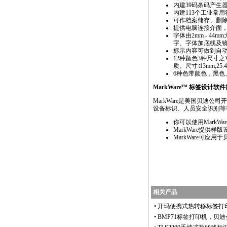
内建39码条码产生
内建113个工业常
可作档案储存、删
提供电脑连接介面
字体由2mm - 
字、字体加底线及
标示内容可做到自
12种颜色3种尺寸之V
质。尺寸∶13mm,25.
6种色带颜色，黑色
MarkWare™ 标签设计软
MarkWare是美国贝
设备标识、人员安全识别等
你可以使用Mark
MarkWare提
MarkWare可应
相关产品
•
开玛便携式热转移标签打
•
BMP71标签打印机，贝