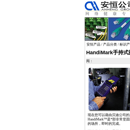
安恒产品
/
产品分类
/
标识产
HandiMark手
阅：
https://anheng.
https://anheng.
https://anheng.
现在您可以藉由贝迪公司的新
HandiMark™是
*
部非常坚固
的场所，即时的完成。