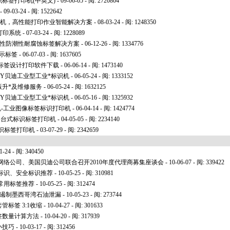
标识标签打印机(中英文)
- 09-06-05 - 阅: 2720804
- 09-03-24 - 阅: 1522642
打印机，高性能打印作业智能解决方案
- 08-03-24 - 阅: 1248350
签打印系统
- 07-03-24 - 阅: 1228089
污性防潮性耐腐蚀标签解决方案
- 06-12-26 - 阅: 1334776
示标签
- 06-07-03 - 阅: 1637605
 WIN标签设计打印软件下载
- 06-06-14 - 阅: 1473140
ADY贝迪工业型工业
*
标识机
- 06-05-24 - 阅: 1333152
版升
*
及维修服务
- 06-05-24 - 阅: 1632125
ADY贝迪工业型工业
*
标识机
- 06-05-16 - 阅: 1325932
标示机-工业图像标签标识打印机
- 06-04-14 - 阅: 1424774
44热转移台式标识标签打印机
- 04-05-05 - 阅: 2234140
缆标识标签打印机
- 03-07-29 - 阅: 2342659
1-24 - 阅: 340450
络公司、美国贝迪公司联合召开2010年度代理商募集座谈会
- 10-06-07 - 阅: 339422
管道标识、安全标识推荐
- 10-05-25 - 阅: 310981
色常用标签推荐
- 10-05-25 - 阅: 312474
遏制墨西哥湾石油泄漏
- 10-05-23 - 阅: 273744
管标签 3:1收缩
- 10-04-27 - 阅: 301633
标签数量计算方法
- 10-04-20 - 阅: 317939
小技巧
- 10-03-17 - 阅: 312456