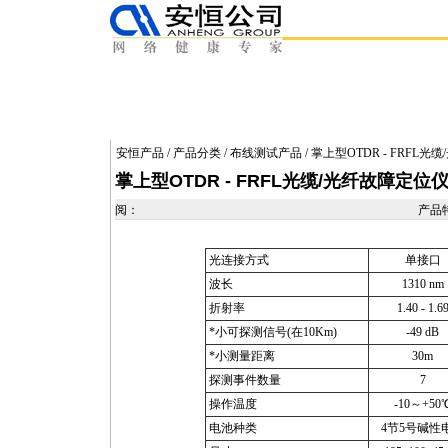
安恒产品
/
产品分类
/
布线测试产品
/ 掌上型OTDR - FRFL
掌上型OTDR - FRFL光缆/光纤故障定位
阅：
产品
光连接方式
单接口
波长
1310 nm
折射率
1.40 - 1.6
*
小可探测信号(在10Km)
-49 dB
*
小测量距离
30m
探测事件数量
7
操作温度
-10～+50
电池种类
4节5号碱性