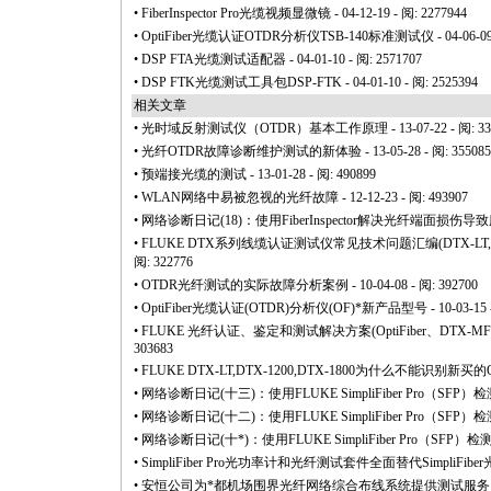
•
FiberInspector Pro光缆视频显微镜
- 04-12-19 - 阅: 2277944
•
OptiFiber光缆认证OTDR分析仪TSB-140标准测试仪
- 04-06-0
•
DSP FTA光缆测试适配器
- 04-01-10 - 阅: 2571707
•
DSP FTK光缆测试工具包DSP-FTK
- 04-01-10 - 阅: 2525394
相关文章
•
光时域反射测试仪（OTDR）基本工作原理
- 13-07-22 - 阅: 3
•
光纤OTDR故障诊断维护测试的新体验
- 13-05-28 - 阅: 355085
•
预端接光缆的测试
- 13-01-28 - 阅: 490899
•
WLAN网络中易被忽视的光纤故障
- 12-12-23 - 阅: 493907
•
网络诊断日记(18)：使用FiberInspector解决光纤端面损伤
•
FLUKE DTX系列线缆认证测试仪常见技术问题汇编(DTX-LT,DTX-1
阅: 322776
•
OTDR光纤测试的实际故障分析案例
- 10-04-08 - 阅: 392700
•
OptiFiber光缆认证(OTDR)分析仪(OF)
*
新产品型号
- 10-03-15
•
FLUKE 光纤认证、鉴定和测试解决方案(OptiFiber、DTX-MFM2/
303683
•
FLUKE DTX-LT,DTX-1200,DTX-1800为什么不能识别新买
•
网络诊断日记(十三)：使用FLUKE SimpliFiber Pro（S
•
网络诊断日记(十二)：使用FLUKE SimpliFiber Pro（S
•
网络诊断日记(十
*
)：使用FLUKE SimpliFiber Pro（S
•
SimpliFiber Pro光功率计和光纤测试套件全面替代SimpliFib
•
安恒公司为
*
都机场围界光纤网络综合布线系统提供测试服务