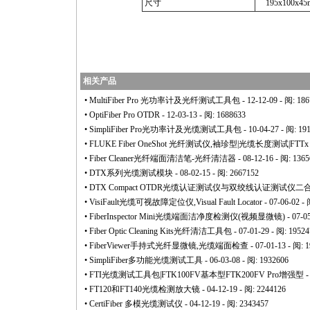
尺寸
195x100x4
相关产品
•
MultiFiber Pro 光功率计及光纤测试工具包
- 12-12-09 - 阅: 18
•
OptiFiber Pro OTDR
- 12-03-13 - 阅: 1688633
•
SimpliFiber Pro光功率计及光缆测试工具包
- 10-04-27 - 阅: 19
•
FLUKE Fiber OneShot 光纤测试仪,袖珍型|光缆长度测试|FTT
•
Fiber Cleaner光纤端面清洁笔-光纤清洁器
- 08-12-16 - 阅: 136
•
DTX系列光缆测试模块
- 08-02-15 - 阅: 2667152
•
DTX Compact OTDR光缆认证测试仪与双绞线认证测试仪二
•
VisiFault光缆可视故障定位仪,Visual Fault Locator
- 07-06-02 -
•
FiberInspector Mini光缆端面洁净度检测仪(视频显微镜)
- 07-0
•
Fiber Optic Cleaning Kits光纤清洁工具包
- 07-01-29 - 阅: 1952
•
FiberViewer手持式光纤显微镜,光缆端面检查
- 07-01-13 - 阅: 
•
SimpliFiber多功能光缆测试工具
- 06-03-08 - 阅: 1932606
•
FTI光缆测试工具包|FTK100FV基本型FTK200FV Pro增强型
-
•
FT120和FT140光缆检测放大镜
- 04-12-19 - 阅: 2244126
•
CertiFiber 多模光缆测试仪
- 04-12-19 - 阅: 2343457