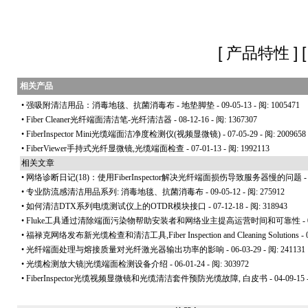
[
产品特性
] 
相关产品
•
强吸附清洁用品：消毒地毯、抗菌消毒布 - 地垫脚垫
- 09-05-13 - 阅: 1005471
•
Fiber Cleaner光纤端面清洁笔-光纤清洁器
- 08-12-16 - 阅: 1367307
•
FiberInspector Mini光缆端面洁净度检测仪(视频显微镜)
- 07-05-29 - 阅: 2009658
•
FiberViewer手持式光纤显微镜,光缆端面检查
- 07-01-13 - 阅: 1992113
相关文章
•
网络诊断日记(18)：使用FiberInspector解决光纤端面损伤导致服务器慢的问题
-
•
专业防流感清洁用品系列: 消毒地毯、抗菌消毒布
- 09-05-12 - 阅: 275912
•
如何清洁DTX系列电缆测试仪上的OTDR模块接口
- 07-12-18 - 阅: 318943
•
Fluke工具通过清除端面污染物帮助安装者和网络业主提高运营时间和可靠性
- 
•
福禄克网络发布新光缆检查和清洁工具,Fiber Inspection and Cleaning Solutions
- 
•
光纤端面处理与熔接质量对光纤激光器输出功率的影响
- 06-03-29 - 阅: 241131
•
光缆检测放大镜|光缆端面检测设备介绍
- 06-01-24 - 阅: 303972
•
FiberInspector光缆视频显微镜和光缆清洁套件预防光缆故障, 白皮书
- 04-09-15 