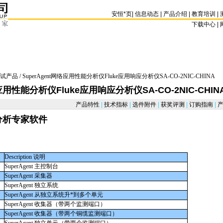
安恒
*
页
|
信息动态
|
产品介绍
|
教育培训
|
下载中心 | 
试产品
/ SuperAgent网络应用性能分析仪Fluke应用响应分析仪SA-CO-2NIC-CHINA
络应用性能分析仪Fluke应用响应分析仪SA-CO-2NIC-CHIN
产品特性
|
技术指标
|
选件附件
|
获奖评测
|
订购指南
|
产
应用分析专家软件
Description 说明
SuperAgent 主控制台
SuperAgent 采集器
SuperAgent 独立系统
SuperAgent 从独立系统升
*
到多个单元
SuperAgent 收集器（带两个监测端口）
SuperAgent 收集器（带两个铜缆监测端口）