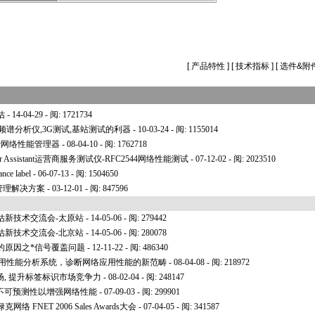
[
产品特性
] [
技术指标
] [
选件&附
估
- 14-04-29 - 阅: 1721734
0系列频谱分析仪,3G测试,基站测试的利器
- 10-03-24 - 阅: 1155014
anager网络性能管理器
- 08-04-10 - 阅: 1762718
Provider Assistant运营商服务测试仪-RFC2544网络性能测试
- 07-12-02 - 阅: 2023510
ce label
- 06-07-13 - 阅: 1504650
性能管理解决方案
- 03-12-01 - 阅: 847596
估新技术交流会-太原站
- 14-05-06 - 阅: 279442
估新技术交流会-北京站
- 14-05-06 - 阅: 280078
的原因之
*
信号覆盖问题
- 12-11-22 - 阅: 486340
 应用性能分析系统，诊断网络应用性能的新范畴
- 08-04-08 - 阅: 218972
场, 提升标签标识市场竞争力
- 08-02-04 - 阅: 248147
间和不可预测性以增强网络性能
- 07-09-03 - 阅: 299901
FNET 2006 Sales Awards大会
- 07-04-05 - 阅: 341587