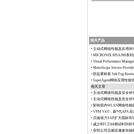
/anheng.com.cn/products/html/network_test_products/SuperAgent_p6.html
相关产品
•
主动式网络性能及应用评
•
MICRONIX MSA30
•
Visual Performance M
•
MetroScope Service 
•
防盐雾标签 Salt Fog Resistan
•
SuperAgent网络应用
相关文章
•
主动式网络性能及安全评
•
主动式网络性能及安全评
•
影响室内WLAN网络性能
•
VPM V4.0，新
*
代APA
•
贝迪借力SAP扩大国际市
•
减少RFC2544测试时
•
安恒公司总裁应邀参加福禄克网络 