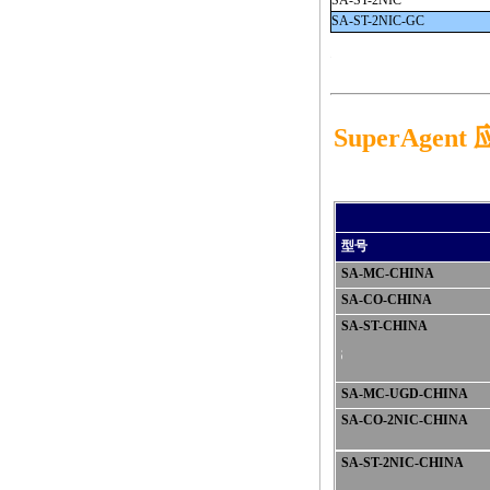
SA
-ST-2NIC
SA
-ST-2NIC-GC
anheng.com.cn/products/html/network_test_products/SuperAgent_p6.html
SuperAge
型号
SA
-MC-CHINA
SA
-CO-CHINA
SA
-ST-CHINA
://anheng.com.cn/products/html/network_test_products/SuperAgent_p6.html
SA
-MC-UGD-CHINA
SA
-CO-2NIC-CHINA
SA
-ST-2NIC-CHINA