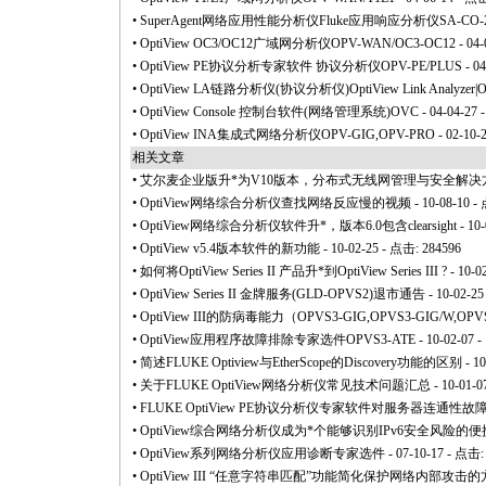
•
SuperAgent网络应用性能分析仪Fluke应用响应分析仪SA-CO-2
•
OptiView OC3/OC12广域网分析仪OPV-WAN/OC3-OC12
- 04
•
OptiView PE协议分析专家软件 协议分析仪OPV-PE/PLUS
- 0
•
OptiView LA链路分析仪(协议分析仪)OptiView Link Analyzer|
•
OptiView Console 控制台软件(网络管理系统)OVC
- 04-04-27
•
OptiView INA集成式网络分析仪OPV-GIG,OPV-PRO
- 02-10-
相关文章
•
艾尔麦企业版升
*
为V10版本，分布式无线网管理与安全解决
•
OptiView网络综合分析仪查找网络反应慢的视频
- 10-08-10 -
•
OptiView网络综合分析仪软件升
*
，版本6.0包含clearsight
- 10
•
OptiView v5.4版本软件的新功能
- 10-02-25 - 点击: 284596
•
如何将OptiView Series II 产品升
*
到OptiView Series III ?
- 10-0
•
OptiView Series II 金牌服务(GLD-OPVS2)退市通告
- 10-02-2
•
OptiView III的防病毒能力（OPVS3-GIG,OPVS3-GIG/W,OPVS
•
OptiView应用程序故障排除专家选件OPVS3-ATE
- 10-02-07 
•
简述FLUKE Optiview与EtherScope的Discovery功能的区别
- 1
•
关于FLUKE OptiView网络分析仪常见技术问题汇总
- 10-01-0
•
FLUKE OptiView PE协议分析仪专家软件对服务器连通
•
OptiView综合网络分析仪成为
*
个能够识别IPv6安全风险的便携式
•
OptiView系列网络分析仪应用诊断专家选件
- 07-10-17 - 点击:
•
OptiView III “任意字符串匹配”功能简化保护网络内部攻击