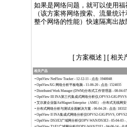
如果是网络问题，就可以使用福禄克
（该方案将网络搜索、流量统计
整个网络的性能）快速隔离出故
products/html/solutions/127.html
[
方案概述
] [
相关
相关产品
•
OptiView NetFlow Tracker
- 12-12-11 - 点击: 1940048
•
OptiViewXG 网络分析平板电脑
- 11-06-20 - 点击: 1524035
•
Distributed Work Manager (DWM)分布式工作管理器
- 08-04-0
•
OptiView III INA第三代集成式网络分析仪,OPVS3-GIG/PSVS
•
艾尔麦企业版AirMagnet Enterprise（AME） -分布式无
•
分布式网络分析与测试全面解决方案
- 06-04-28 - 点击: 18332
•
OptiView II INA集成式网络分析仪OPVS2-GIG/PSVS, OPVS2
•
OptiView DS3/E3广域网分析仪OPV-WAN/DS3E3
- 05-04-03 
•
OptiView T1/E1广域网分析仪OPV-WAN/T1E1
- 04-06-14 - 点