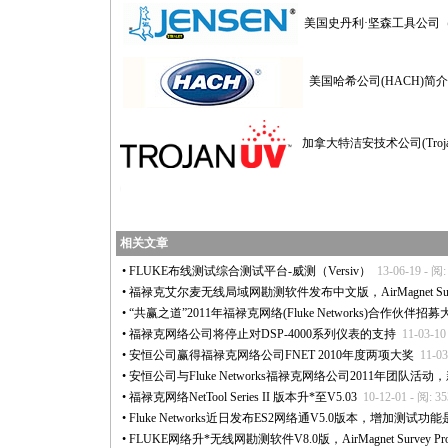
美国史丹利·坚森工具公司（Je
美国哈希公司(HACH)简
加拿大特洁安技术公司(Trojan Te
https://anheng.com.cn/news/33/440.html
相关文章
•
FLUKE布线测试综合测试平台-威测（Versiv）
13-06-19 - 阅:
•
福禄克艾尔麦无线局域网勘测软件发布中文版，AirMagnet Surve
•
“共赢之道”2011年福禄克网络(Fluke Networks)合作伙伴
•
福禄克网络公司将停止对DSP-4000系列仪表的支持
11-03-10
•
安恒公司赢得福禄克网络公司FNET 2010年度两项大奖
11-03
•
安恒公司与Fluke Networks福禄克网络公司2011年团队活动
•
福禄克网络NetTool Series II 版本升
*
至V5.03
10-12-01 - 阅: 3
•
Fluke Networks近日发布ES2网络通V5.0版本，增加测试功
•
FLUKE网络升
*
无线网勘测软件V8.0版，AirMagnet Survey Pro 