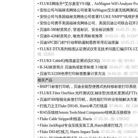
•
FLUKE网络升
*
艾尔麦至V9.0版，AirMagnet WiFi Analyzer Pro
•
安恒公司与福禄克网络公司签署AirMagnet艾尔麦无线网测
•
安恒公司与美国福禄克网络公司签署FLUKE NMPP
*
线维护
•
安恒公司携手美国福禄克网络公司、美国贝迪公司联合召开2
•
贝迪B-580材质简介, 管道标识、安全标识推荐
10-05-25 - 阅:
•
贝迪B-428材质简介, 银色常用标签推荐
10-05-25 - 阅: 312267
•
贝迪SPC部门积
*
行动帮助遏制墨西哥湾石油泄漏
10-05-23 -
•
FLUKE DTX系列线缆认证测试仪常见技术问题汇编(DTX-LT,DTX-1
阅: 322835
•
FLUKE CableIQ电缆鉴定测试仪(CIQ)
10-05-10 - 阅: 301461
•
B-342材质简介 贝迪热缩套管标签 3:1收缩
10-04-27 - 阅: 301
•
贝迪TLS2200色带打印标签数量计算方法
10-04-20 - 阅: 3177
相关产品
•
BMP71标签打印机，贝迪全能型便携式热转移标签打印系统
•
FLUKE Fiber OneShot 光纤测试仪,袖珍型|光缆长度测试|FTT
•
贝迪IP300智能化标签打印机，高性能打印作业智能解决方案
•
打线刀之王Fluke D914S, Harris单刀打线器
07-06-01 - 阅: 130
•
RJ45压线钳Jensen Tools/Ideal Crimpmaster钳柄及压接模块
07-
•
Fluke Cable Stripper剥线器, Harris
07-05-30 - 阅: 1286302
•
Fluke JackRapid专业压线安装工具,Harris插座打线刀
07-05-29
•
Fluke D814打线刀, Harris Impact Tools
07-05-29 - 阅: 1208349