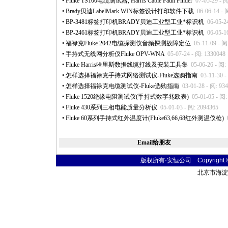
•
Fluke TS100电缆测试器, Harris Cable Fault Finder
07-05-29 - 
•
Brady贝迪LabelMark WIN标签设计打印软件下载
06-06-14 - 
•
BP-3481标签打印机BRADY贝迪工业型工业
*
标识机
06-05-2
•
BP-2461标签打印机BRADY贝迪工业型工业
*
标识机
06-05-1
•
福禄克Fluke 2042电缆探测仪音频探测故障定位
05-11-09 - 阅
•
手持式无线网分析仪Fluke OPV-WNA
05-07-24 - 阅: 1330048
•
Fluke Harris哈里斯数据线缆打线及安装工具集
05-06-26 - 阅:
•
怎样选择福禄克手持式网络测试仪-Fluke选购指南
03-11-30 -
•
怎样选择福禄克电缆测试仪-Fluke选购指南
03-01-28 - 阅: 93
•
Fluke 1520绝缘电阻测试仪(手持式数字兆欧表)
05-01-05 - 阅:
•
Fluke 430系列三相电能质量分析仪
05-01-03 - 阅: 2094365
•
Fluke 60系列手持式红外温度计(Fluke63,66,68红外测温仪枪)
Email给朋友
版权所有·安恒公司 Copyright © 20
北京市海淀