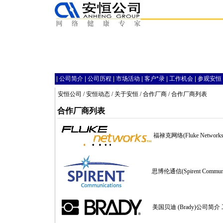
|
公司简介
|
公司历程
|
市场活动
|
客户
*
录
|
工作机会
|
参观安恒
安恒公司
/
安恒动态
/
关于安恒
/
合作厂商
/ 合作厂商列表
合作厂商列表
福禄克网络(Fluke Netw
思博伦通信(Spirent Commun
美国贝迪 (Brady)公司简