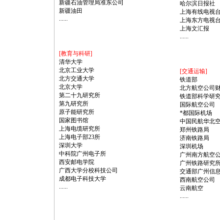
新疆石油管理局准东公司
哈尔滨日报社
新疆油田
上海有线电视
......
上海东方电视
上海文汇报
://anheng.com.cn/news/31/385.html
......
https://anheng.com.cn/news/31/385.html
[教育与科研]
清华大学
北京工业大学
[交通运输]
北方交通大学
铁道部
北京大学
北方航空公司
第二十九研究所
铁道部科学研
第九研究所
国际航空公司
原子能研究所
*
都国际机场
国家图书馆
中国民航华北
上海电缆研究所
郑州铁路局
上海电子部23所
济南铁路局
深圳大学
深圳机场
中科院广州电子所
广州南方航空
西安邮电学院
广州铁路研究
广西大学分校科技公司
交通部广州信
成都电子科技大学
西南航空公司
......
云南航空
......
://anheng.com.cn/news/31/385.html