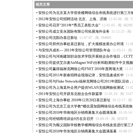
相关文章
•
安恒公司为北京某大学宿舍楼网络综合布线系统进行第三方
•
2012年安恒公司招聘活动 北京、上海、济南
12-02-08 - 阅: 5
•
安恒公司召开“2011年
*
秀员工表彰大会”
12-01-05 - 阅: 48299
•
安恒公司成立安永国际有限公司拓展海外业务
11-12-25 - 阅:
•
安恒公司沈阳办喜迁新址
11-07-07 - 阅: 594885
•
安恒公司郑州办事处喜迁新址，扩大规模改善办公环境
11-0
•
与安恒共成长--- 2011年安恒公司管理团队年会
11-03-11 - 阅
•
安恒公司与河南建筑职业技术学院开展校企合作项目，CCT
•
安恒公司提供艾尔麦AirMagnet WiFi分析和勘测软件中文视
•
安恒公司赢得福禄克网络公司FNET 2010年度两项大奖
11-03
•
安恒公司2011年新春招聘会现场记录，安恒迅速成长中
11-0
•
安恒公司与Fluke Networks福禄克网络公司2011年团队活动
•
安恒公司为上海某外企用户提供WLAN无线网验收测试
11-0
•
2011年安恒公司开辟东北校企合作新篇章
11-01-19 - 阅: 514
•
安恒公司上海办事处 2010年12月20日喜迁新址
10-12-17 - 阅
•
安恒公司为北京工业大学教
*
楼抗震加固网络综合布线系统恢
•
安恒公司2010年华南地区分销商募集大会圆满落幕
10-10-14 
•
安恒公司经销商培训会9月在京召开
10-09-19 - 阅: 385878
•
安恒公司为顺义国际学校教学楼网络综合布线改造进行第三
•
安恒公司2010年华东地区分销商募集大会圆满落幕
10-08-17 