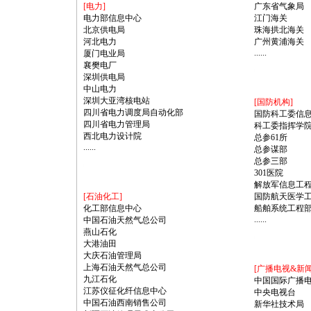
[电力]
广东省气象局
电力部信息中心
江门海关
北京供电局
珠海拱北海关
河北电力
广州黄浦海关
......
厦门电业局
襄樊电厂
https://anheng.com.cn/news/31/385.html
深圳供电局
中山电力
深圳大亚湾核电站
[国防机构]
四川省电力调度局自动化部
国防科工委信
四川省电力管理局
科工委指挥学
西北电力设计院
总参61所
......
总参谋部
总参三部
://anheng.com.cn/news/31/385.html
301医院
解放军信息工
[石油化工]
国防航天医学
化工部信息中心
船舶系统工程
......
中国石油天然气总公司
燕山石化
https://anheng.com.cn/news/31/385.html
大港油田
大庆石油管理局
上海石油天然气总公司
[广播电视&新
九江石化
中国国际广播
江苏仪征化纤信息中心
中央电视台
中国石油西南销售公司
新华社技术局