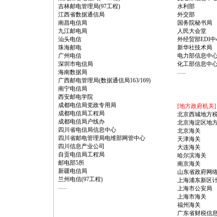
吉林邮电管理局(97工程)
水利部
江西省数据通信局
外交部
南昌电信局
国务院秘书局
九江邮电局
人民大会堂
汕头电信
外经贸部EDI中
珠海邮电
新华社技术局
广州电信
电力部信息中
深圳市电信局
化工部信息中
......
海南数据局
广西邮电管理局(数据通信局163/169)
https://anheng.com.cn/news/31/385.html
南宁电信局
西安邮电学院
成都电信局党政专用局
[地方政府机关]
成都电信局工程局
北京西城地方
成都电信局户线办
北京海淀区地
四川省电信局信息中心
北京海关
四川省邮电管理局电维部网管中心
天津海关
四川信息产业公司
大连海关
自贡电信局工程局
哈尔滨海关
邮电部5所
南京海关
新疆电信局
山东省政府网
兰州电信(97工程)
上海浦东新区
......
上海市公安局
上海市海关
://anheng.com.cn/news/31/385.html
福州海关
广东省财税信