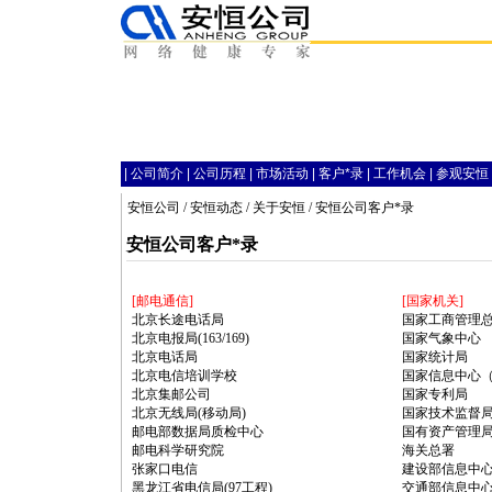
|
公司简介
|
公司历程
|
市场活动
|
客户
*
录
|
工作机会
|
参观安恒
安恒公司
/
安恒动态
/
关于安恒
/ 安恒公司客户
*
录
安恒公司客户
*
录
[邮电通信]
[国家机关]
北京长途电话局
国家工商管理
北京电报局(163/169)
国家气象中心
北京电话局
国家统计局
北京电信培训学校
国家信息中心
北京集邮公司
国家专利局
北京无线局(移动局)
国家技术监督
邮电部数据局质检中心
国有资产管理
邮电科学研究院
海关总署
张家口电信
建设部信息中
黑龙江省电信局(97工程)
交通部信息中