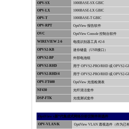
OPV-SX
1000BASE-SX GBIC
OPV-LX
1000BASE-LX GBIC
OPV-T
1000BASE-T GBIC
OPV-RPT
OptiView 报告软件
OVC
OptiView Console 控制台软件
WIREVIEW 2-6
电缆识别器工具 #2-6
OPVS2-KB
迷你键盘（USB接口）
OPVS2-BP
外部电池组
OPVS2-RHD
用于 OPVS2-PRO/RHD 或 OPVS2
OPVS2-RHD/4
用于 OPVS2-PRO/RHD 或 OPVS
OPV-FT600
OptiView 光缆检测表
NF430
光纤清洁套件
DSP-FTK
光缆测试套件
OptiView x新
*
代集成式网络分析仪
附件和选件
OPV-VLAN/K
OptiView VLAN 透视选件（作为