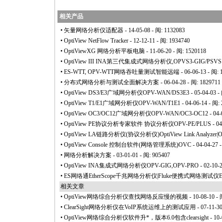
相关产品
•
矢量网络分析仪适配器
- 14-05-08 - 阅: 1132083
•
OptiView NetFlow Tracker
- 12-12-11 - 阅: 1934740
•
OptiViewXG 网络分析平板电脑
- 11-06-20 - 阅: 1520118
•
OptiView III INA第三代集成式网络分析仪,OPVS3-GIG/PSVS
•
ES-WTT, OPV-WTT网络吞吐量测试智能远端
- 06-06-13 - 阅:
•
分布式网络分析与测试全面解决方案
- 06-04-28 - 阅: 1829711
•
OptiView DS3/E3广域网分析仪OPV-WAN/DS3E3
- 05-04-03 -
•
OptiView T1/E1广域网分析仪OPV-WAN/T1E1
- 04-06-14 - 阅:
•
OptiView OC3/OC12广域网分析仪OPV-WAN/OC3-OC12
- 04-
•
OptiView PE协议分析专家软件 协议分析仪OPV-PE/PLUS
- 04
•
OptiView LA链路分析仪(协议分析仪)OptiView Link Analyzer|
•
OptiView Console 控制台软件(网络管理系统)OVC
- 04-04-27 
•
网络分析解决方案
- 03-01-01 - 阅: 905407
•
OptiView INA集成式网络分析仪OPV-GIG,OPV-PRO
- 02-10-
•
ES网络通EtherScope千兆网络分析仪|Fluke便携式网络测试仪E
相关文章
•
OptiView网络综合分析仪查找网络反应慢的视频
- 10-08-10 -
•
ClearSight网络分析仪在VoIP系统运维上的测试应用
- 07-11-3
•
OptiView网络综合分析仪软件升
*
，版本6.0包含clearsight
- 10-