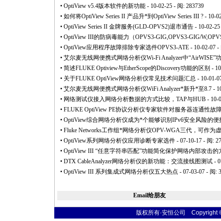
•
OptiView v5.4版本软件的新功能
- 10-02-25 - 阅: 283739
•
如何将OptiView Series II 产品升
*
到OptiView Series III ?
- 10-0
•
OptiView Series II 金牌服务(GLD-OPVS2)退市通告
- 10-02-25
•
OptiView III的防病毒能力（OPVS3-GIG,OPVS3-GIG/W,OPVS
•
OptiView应用程序故障排除专家选件OPVS3-ATE
- 10-02-07 -
•
艾尔麦无线网便携式网络分析仪Wi-Fi Analyzer中“AirWISE
•
简述FLUKE Optiview与EtherScope的Discovery功能的区别
- 10
•
关于FLUKE OptiView网络分析仪常见技术问题汇总
- 10-01-0
•
艾尔麦无线网便携式网络分析仪WiFi Analyzer
*
新升
*
至8.7
- 1
•
网络测试仪接入网络分析数据的方式比较，TAP与HUB
- 10-
•
FLUKE OptiView PE协议分析仪专家软件对服务器连通
•
OptiView综合网络分析仪成为
*
个能够识别IPv6安全风险的便携式
•
Fluke Networks工作组
*
网络分析仪OPV-WGA三代，可作为
•
OptiView系列网络分析仪应用诊断专家选件
- 07-10-17 - 阅: 2
•
OptiView III “任意字符串匹配”功能简化保护网络内部攻击
•
DTX CableAnalyzer网络分析仪的新功能：交流接线图测试
- 0
•
OptiView III 系列集成式网络分析仪五大热点
- 07-03-07 - 阅: 
Email给朋友
版权所有·安恒公司 Copyright © 20