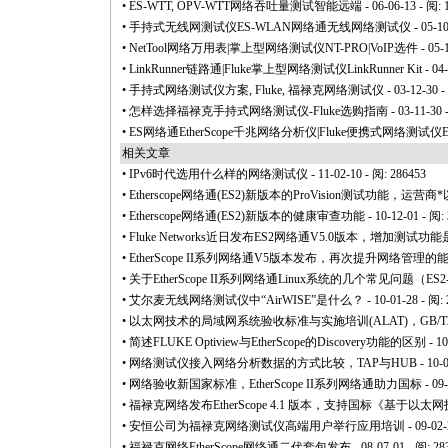
•
ES-WTT, OPV-WTT网络吞吐量测试智能远端
- 06-06-13 - 阅:
•
手持式无线网测试仪ES-WLAN网络通无线网络测试仪
- 05-1
•
NetTool网络万用表|掌上型网络测试仪NT-PRO|VoIP选件
- 05-
•
LinkRunner链路通|Fluke掌上型网络测试仪LinkRunner Kit
- 04
•
手持式网络测试仪方案, Fluke, 福禄克网络测试仪
- 03-12-30 
•
怎样选择福禄克手持式网络测试仪-Fluke选购指南
- 03-11-30 
•
ES网络通EtherScope千兆网络分析仪|Fluke便携式网络测试仪E
相关文章
•
IPv6时代选用什么样的网络测试仪
- 11-02-10 - 阅: 286453
•
Etherscope网络通(ES2)新版本的ProVision测试功能，运营商
*
•
Etherscope网络通(ES2)新版本的健康审查功能
- 10-12-01 - 阅:
•
Fluke Networks近日发布ES2网络通V5.0版本，增加测试功
•
EtherScope II系列网络通V5版本发布，再次提升网络管理的
•
关于EtherScope II系列网络通Linux系统的几个常见问题（ES2-LAN,
•
艾尔麦无线网络测试仪中“AirWISE”是什么？
- 10-01-28 - 阅:
•
以太网技术的局域网系统验收标准与实施培训(ALAT)，GB/T21671
•
简述FLUKE Optiview与EtherScope的Discovery功能的区别
- 10
•
网络测试仪接入网络分析数据的方式比较，TAP与HUB
- 10-
•
网络验收新国家标准，EtherScope II系列网络通助力国标
- 09
•
福禄克网络发布EtherScope 4.1 版本，支持国标《基于以太网
•
安恒公司为福禄克网络测试仪高端用户举行应用培训
- 09-02-
•
福禄克网络EtherScope网络通二代套包发布
- 08-07-01 - 阅: 28