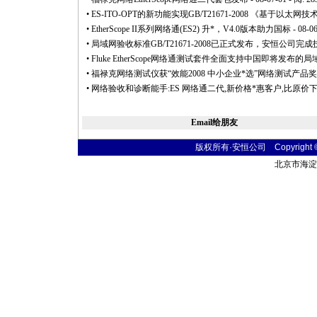
•
ES-ITO-OPT的新功能实现GB/T21671-2008 《基
•
EtherScope II系列网络通(ES2) 升
*
，V4.0版本助力国标
- 08-0
•
局域网验收标准GB/T21671-2008已正式发布，安恒公司完
•
Fluke EtherScope网络通测试套件全面支持中国即将发布
•
福禄克网络测试仪获“效能2008 中小企业
*
选”网络测试产品奖
•
网络验收和诊断能手:ES 网络通二代,新价格
*
惠客户,比原价下
Email给朋友
版权所有·安恒公司 Copyright © 20
北京市海淀