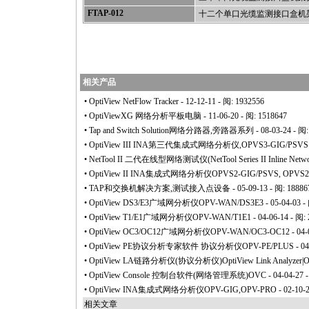
FTAP-012
十二个单口光缆监测接口盒机
相关产品
•
OptiView NetFlow Tracker
- 12-12-11 - 阅: 1932556
•
OptiViewXG 网络分析平板电脑
- 11-06-20 - 阅: 1518647
•
Tap and Switch Solution网络分路器,旁路器系列
- 08-03-24 - 阅
•
OptiView III INA第三代集成式网络分析仪,OPVS3-GIG/PSVS
•
NetTool II 二代在线型网络测试仪(NetTool Series II Inline Networ
•
OptiView II INA集成式网络分析仪OPVS2-GIG/PSVS, OPVS2
•
TAP和交换机解决方案,测试接入点设备
- 05-09-13 - 阅: 18886
•
OptiView DS3/E3广域网分析仪OPV-WAN/DS3E3
- 05-04-03 -
•
OptiView T1/E1广域网分析仪OPV-WAN/T1E1
- 04-06-14 - 阅:
•
OptiView OC3/OC12广域网分析仪OPV-WAN/OC3-OC12
- 04-
•
OptiView PE协议分析专家软件 协议分析仪OPV-PE/PLUS
- 04
•
OptiView LA链路分析仪(协议分析仪)OptiView Link Analyzer|
•
OptiView Console 控制台软件(网络管理系统)OVC
- 04-04-27 
•
OptiView INA集成式网络分析仪OPV-GIG,OPV-PRO
- 02-10-
相关文章