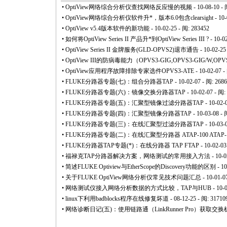
•
OptiView网络综合分析仪查找网络反应慢的视频
- 10-08-10 -
•
OptiView网络综合分析仪软件升
*
，版本6.0包含clearsight
- 10-
•
OptiView v5.4版本软件的新功能
- 10-02-25 - 阅: 283452
•
如何将OptiView Series II 产品升
*
到OptiView Series III ?
- 10-0
•
OptiView Series II 金牌服务(GLD-OPVS2)退市通告
- 10-02-25
•
OptiView III的防病毒能力（OPVS3-GIG,OPVS3-GIG/W,OPVS
•
OptiView应用程序故障排除专家选件OPVS3-ATE
- 10-02-07 -
•
FLUKE分路器专题(七)：组合分路器TAP
- 10-02-07 - 阅: 268
•
FLUKE分路器专题(六)：镜像交换分路器TAP
- 10-02-07 - 阅:
•
FLUKE分路器专题(五)：汇聚型镜像过滤分路器TAP
- 10-02-
•
FLUKE分路器专题(四)：汇聚型镜像分路器TAP
- 10-03-08 - 
•
FLUKE分路器专题(三)：在线汇聚型过滤分路器TAP
- 10-03-
•
FLUKE分路器专题(二)：在线汇聚型分路器 ATAP-100 ATAP-
•
FLUKE分路器TAP专题(
*
)：在线分路器 TAP FTAP
- 10-02-03
•
福禄克TAP分路器解决方案，网络测试的常用接入方法
- 10-0
•
简述FLUKE Optiview与EtherScope的Discovery功能的区别
- 10
•
关于FLUKE OptiView网络分析仪常见技术问题汇总
- 10-01-0
•
网络测试仪接入网络分析数据的方式比较，TAP与HUB
- 10-
•
linux下利用badblocks程序在线修复坏道
- 08-12-25 - 阅: 31710
•
网络诊断日记(五)：使用链路通（LinkRunner Pro）获取交