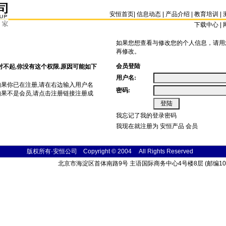
安恒首页
|
信息动态
|
产品介绍
|
教育培训
|
下载中心 | 
如果您想查看与修改您的个人信息，请用
再修改。
会员登陆
对不起,你没有这个权限.原因可能如下
用户名:
如果你已在注册,请在右边输入用户名
密码:
如果不是会员,请点击
注册
链接注册成
我忘记了我的登录密码
我现在就注册为 安恒产品 会员
版权所有·安恒公司 Copyright © 2004
All Rights
Reser
ved
北京市海淀区首体南路9号 主语国际商务中心4号楼8层 (邮编100048