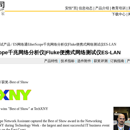
安恒
*
页
|
信息动态
|
产品介绍
|
教育培训
|
下载中心 | 
试产品
/ ES网络通EtherScope千兆网络分析仪|Fluke便携式网络测试仪ES-LAN
cope千兆网络分析仪|Fluke便携式网络测试仪ES-LAN
产品特性
|
技术指标
|
选件附件
|
获奖评测
|
订购指南
|
产
d=130&pagenum=4
获奖-Best of Show
t wins "Best of Show" at TechXNY
e Network Assistant captured the Best of Show award in the Networking
 during Technology Week - the largest and most successful IT business event
y on the East Coast.