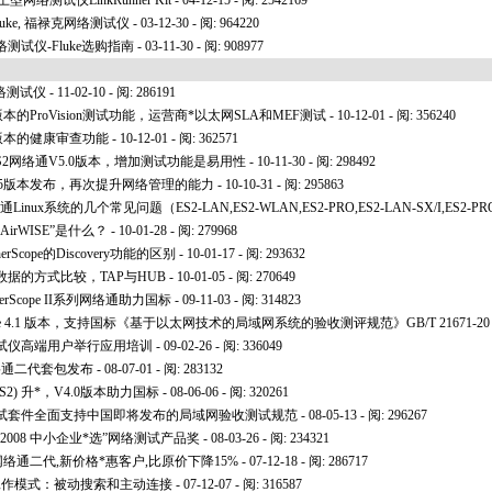
掌上型网络测试仪LinkRunner Kit
- 04-12-15 - 阅: 2542169
uke, 福禄克网络测试仪
- 03-12-30 - 阅: 964220
试仪-Fluke选购指南
- 03-11-30 - 阅: 908977
络测试仪
- 11-02-10 - 阅: 286191
)新版本的ProVision测试功能，运营商
*
以太网SLA和MEF测试
- 10-12-01 - 阅: 356240
2)新版本的健康审查功能
- 10-12-01 - 阅: 362571
日发布ES2网络通V5.0版本，增加测试功能是易用性
- 10-11-30 - 阅: 298492
列网络通V5版本发布，再次提升网络管理的能力
- 10-10-31 - 阅: 295863
络通Linux系统的几个常见问题（ES2-LAN,ES2-WLAN,ES2-PRO,ES2-LAN-SX/I,ES2-PR
irWISE”是什么？
- 10-01-28 - 阅: 279968
herScope的Discovery功能的区别
- 10-01-17 - 阅: 293632
据的方式比较，TAP与HUB
- 10-01-05 - 阅: 270649
rScope II系列网络通助力国标
- 09-11-03 - 阅: 314823
pe 4.1 版本，支持国标《基于以太网技术的局域网系统的验收测评规范》GB/T 21671-20
试仪高端用户举行应用培训
- 09-02-26 - 阅: 336049
e网络通二代套包发布
- 08-07-01 - 阅: 283132
S2) 升
*
，V4.0版本助力国标
- 08-06-06 - 阅: 320261
pe网络通测试套件全面支持中国即将发布的局域网验收测试规范
- 08-05-13 - 阅: 296267
008 中小企业
*
选”网络测试产品奖
- 08-03-26 - 阅: 234321
网络通二代,新价格
*
惠客户,比原价下降15%
- 07-12-18 - 阅: 286717
的两种工作模式：被动搜索和主动连接
- 07-12-07 - 阅: 316587