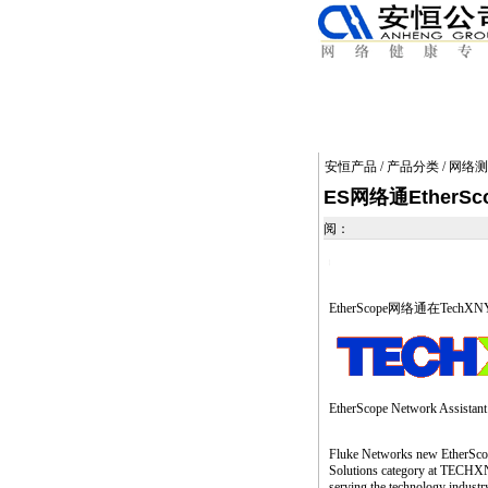
安恒产品
/
产品分类
/
网络测
ES网络通EtherS
阅：
https://anheng.com.cn/products/article.php?articlei
EtherScope网络通在TechXNY
EtherScope Network Assistan
Fluke Networks new EtherScop
Solutions category at TECHXNY
serving the technology industr