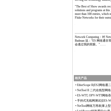
"The Best of Show awards reco
solutions and programs at thi
more than 100 entries, which m
Fluke Networks for their outst
https://anheng.com.cn/products/article.php?articlei
Network Computing：对 
Badman 说：“ES 
会逃过我的双眼。”……
https://anheng.com.cn/products/article.php?articlei
相关产品
•
EtherScope II(ES
•
NetTool II 二代在线型网络测试仪(N
•
ES-WTT, OPV-WTT
•
手持式无线网测试仪ES-
•
NetTool网络万用表|掌上型