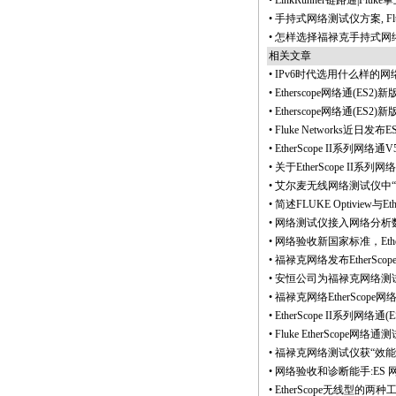
•
LinkRunner链路通|Fluke
•
手持式网络测试仪方案, Fl
•
怎样选择福禄克手持式网络测
相关文章
•
IPv6时代选用什么样的网
•
Etherscope网络通(ES2
•
Etherscope网络通(ES
•
Fluke Networks近
•
EtherScope II系
•
关于EtherScope II系列网
•
艾尔麦无线网络测试仪中“A
•
简述FLUKE Optiview与Et
•
网络测试仪接入网络分析数
•
网络验收新国家标准，Ethe
•
福禄克网络发布EtherSco
•
安恒公司为福禄克网络测
•
福禄克网络EtherScop
•
EtherScope II系列网络通(E
•
Fluke EtherSco
•
福禄克网络测试仪获“效能2
•
网络验收和诊断能手:ES 
•
EtherScope无线型