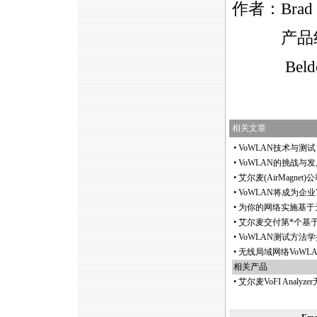
作者：Brad 
产品线
Belde
相关文章
•
VoWLAN技术与测试
•
VoWLAN的挑战与发
•
艾尔麦(AirMagnet)
•
VoWLAN将成为企业
•
为你的网络实施基于无
•
艾尔麦交付第
*
个基于
•
VoWLAN测试方法
•
无线局域网络VoWL
相关产品
•
艾尔麦VoFI Anal