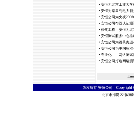
•
安恒为北京工业大学
•
安恒为秦皇岛电力新
•
安恒公司为央视20
•
安恒公司布线认证测
•
获奖工程：安恒为北
•
安恒测试服务中心推
•
安恒公司为雅典奥运
•
安恒公司为中国标准
•
专业化――网络测试
•
安恒公司打造网络测
Em
版权所有·安恒公司 Copyright © 20
北京市海淀区
*
体南路