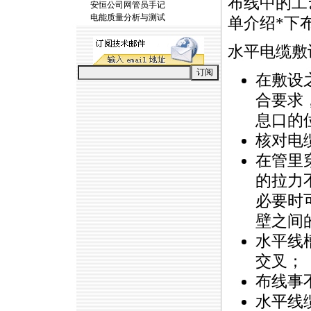
布线中的工
安恒公司网管员手记
电能质量分析与测试
单介绍
*
下
水平电缆敷
在敷设
合要求
息口的
核对电
在管里
的拉力
必要时
壁之间
水平线
交叉；
布线事
水平线缆