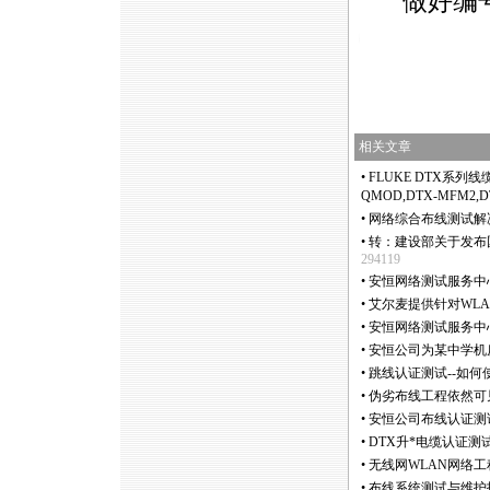
做好编
https://anheng.com.cn/news/html/cabling_test/510.html
相关文章
•
FLUKE DTX系列线缆
QMOD,DTX-MFM2,D
•
网络综合布线测试解
•
转：建设部关于发布
294119
•
安恒网络测试服务中
•
艾尔麦提供针对WL
•
安恒网络测试服务中
•
安恒公司为某中学机
•
跳线认证测试--如
•
伪劣布线工程依然可
•
安恒公司布线认证测
•
DTX升
*
电缆认证测试
•
无线网WLAN网络
•
布线系统测试与维护