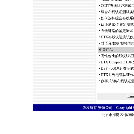
•
CCTT布线认证测试
•
综合布线认证测试实
•
如何选择综合布线系统
•
认证测试仪|鉴定测试
•
布线链路的鉴定测试
•
DTX布线认证测试
•
对语音/数据/视频
相关产品
•
高性价比的线缆认证
•
DTX Compact
•
DSP-4000系列
•
DTX系列电缆认证分
•
数字式5类布线认证测试仪 
Em
版权所有·安恒公司 Copyright © 20
北京市海淀区
*
体南路