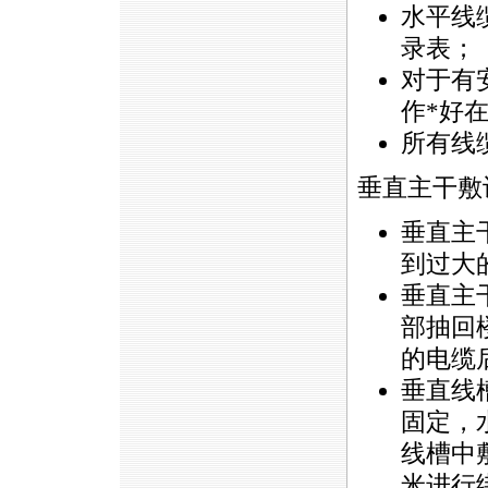
水平线
录表；
对于有
作
*
好
所有线
垂直主干敷
垂直主
到过大
垂直主
部抽回
的电缆
垂直线槽
固定，
线槽中
米进行